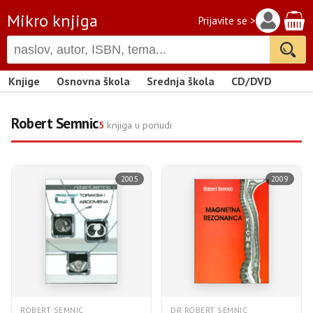
Mikro knjiga
Prijavite se >
Knjige
Osnovna škola
Srednja škola
CD/DVD
Robert Semnic
5
knjiga u ponudi
2005
2009
ROBERT SEMNIC
DR ROBERT SEMNIC