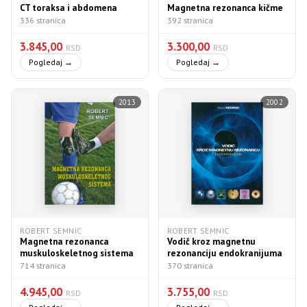
CT toraksa i abdomena
Magnetna rezonanca kičme
336 stranica
392 stranica
3.845,00
3.300,00
RSD
RSD
Pogledaj →
Pogledaj →
2013
2002
ROBERT SEMNIC
ROBERT SEMNIC
Magnetna rezonanca
Vodič kroz magnetnu
muskuloskeletnog sistema
rezonanciju endokranijuma
714 stranica
370 stranica
4.945,00
3.755,00
RSD
RSD