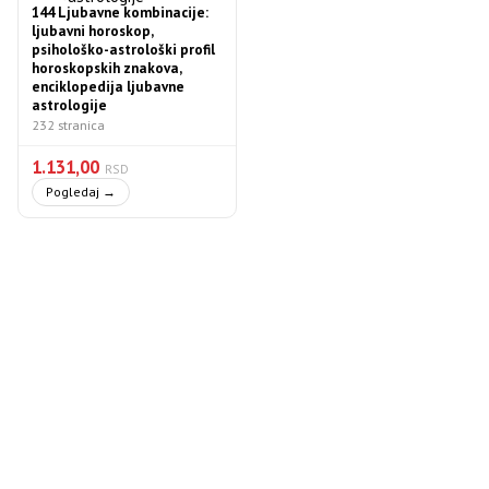
144 Ljubavne kombinacije:
ljubavni horoskop,
psihološko-astrološki profil
horoskopskih znakova,
enciklopedija ljubavne
astrologije
232 stranica
1.131,00
RSD
Pogledaj →