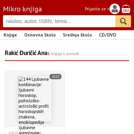
Mikro knjiga
Prijavite se >
Knjige
Osnovna škola
Srednja škola
CD/DVD
Rakić Đuričić Ana
1
knjiga u ponudi
2019
RAKIĆ ĐURIČIĆ ANA