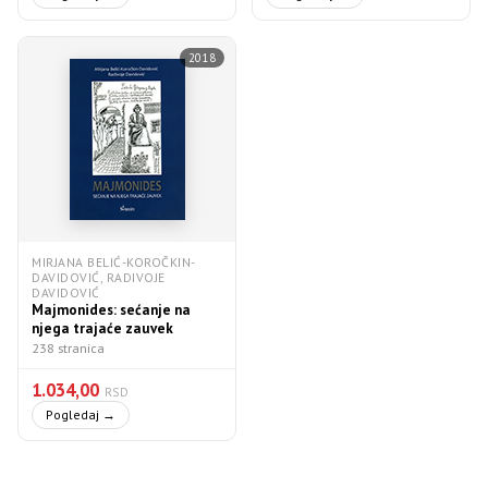
2018
MIRJANA BELIĆ-KOROČKIN-
DAVIDOVIĆ, RADIVOJE
DAVIDOVIĆ
Мajmonides: sećanje na
njega trajaće zauvek
238 stranica
1.034,00
RSD
Pogledaj →