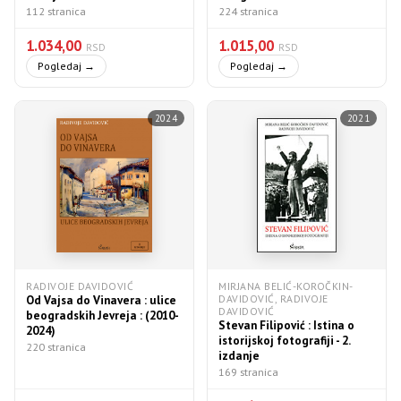
112 stranica
224 stranica
1.034,00
1.015,00
RSD
RSD
Pogledaj →
Pogledaj →
2024
2021
RADIVOJE DAVIDOVIĆ
MIRJANA BELIĆ-KOROČKIN-
DAVIDOVIĆ, RADIVOJE
Od Vajsa do Vinavera : ulice
DAVIDOVIĆ
beogradskih Jevreja : (2010-
Stevan Filipović : Istina o
2024)
istorijskoj fotografiji - 2.
220 stranica
izdanje
169 stranica