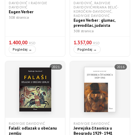
DAVIDOVIĆ I RADIVOJE
DAVIDOVIĆ, RADIVOJE
DAVIDOVIĆ
DAVIDOVIĆMIRJANA BELIĆ-
KOROČKIN-DAVIDOVIĆ,
Eugen Verber
RADIVOJE DAVIDOVIĆ
308 stranica
Eugen Verber : glumac,
prevodilac, judaista
308 stranica
1.400,00
1.357,00
RSD
RSD
Pogledaj →
Pogledaj →
2021
2016
RADIVOJE DAVIDOVIĆ
RADIVOJE DAVIDOVIĆ
Falaši: odlazak u obećanu
Jevrejska čitaonica u
zemlju
Beogradu 1929 - 1941