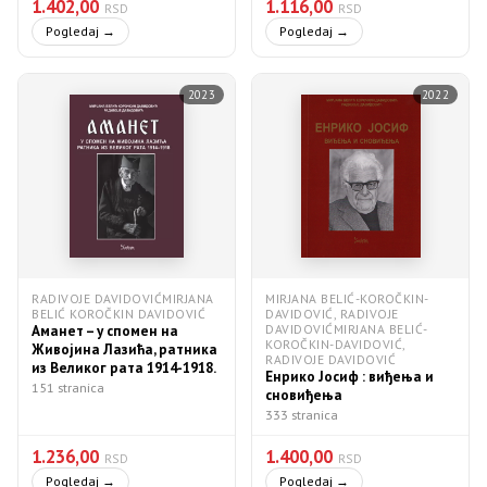
1.402,00
1.116,00
RSD
RSD
Pogledaj →
Pogledaj →
2023
2022
RADIVOJE DAVIDOVIĆMIRJANA
MIRJANA BELIĆ-KOROČKIN-
BELIĆ KOROČKIN DAVIDOVIĆ
DAVIDOVIĆ, RADIVOJE
DAVIDOVIĆMIRJANA BELIĆ-
Аманет – у спомен на
KOROČKIN-DAVIDOVIĆ,
Живојина Лазића, ратника
RADIVOJE DAVIDOVIĆ
из Великог рата 1914-1918.
Енрико Јосиф : виђења и
151 stranica
сновиђења
333 stranica
1.236,00
1.400,00
RSD
RSD
Pogledaj →
Pogledaj →