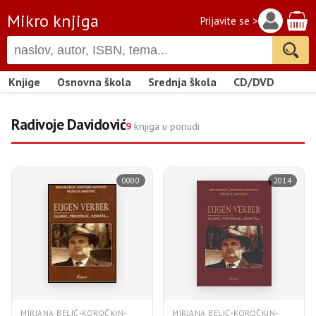
Mikro knjiga
Prijavite se >
Knjige
Osnovna škola
Srednja škola
CD/DVD
Radivoje Davidović
9
knjiga u ponudi
0000
2014
MIRJANA BELIĆ-KOROČKIN-
MIRJANA BELIĆ-KOROČKIN-