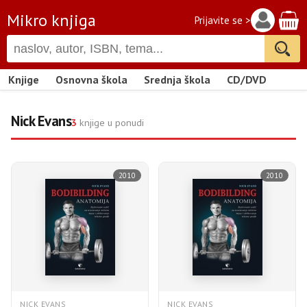
Mikro knjiga
Prijavite se >
Knjige
Osnovna škola
Srednja škola
CD/DVD
Nick Evans
3
knjige u ponudi
2010
2010
NICK EVANS
NICK EVANS