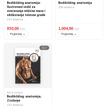
Bodibilding anatomija:
Bodibilding: anatomija
Ilustrovani vodič za
200 stranica
uvećavanje mišićne mase i
oblikovanje telesne građe
192 stranica
850,00
1.004,00
RSD
RSD
Pogledaj →
Pogledaj →
2017
NICK EVANS
Bodibilding: anatomija,
2.izdanje
232 stranica