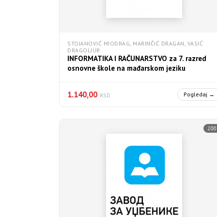
STOJANOVIĆ MIODRAG, MARINČIĆ DRAGAN, VASIĆ
DRAGOLJUB
INFORMATIKA I RAČUNARSTVO za 7. razred
osnovne škole na mađarskom jeziku
1.140,00
Pogledaj →
RSD
200