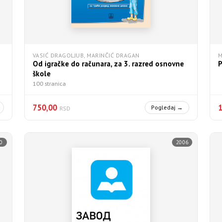
VASIĆ DRAGOLJUB, MARINČIĆ DRAGAN
M
Od igračke do računara, za 3. razred osnovne
P
škole
100 stranica
750,00
Pogledaj →
RSD
0
2006