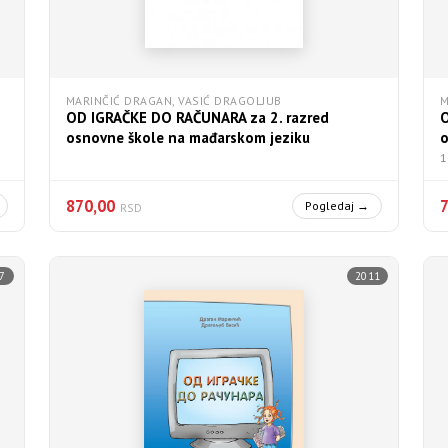
MARINČIĆ DRAGAN, VASIĆ DRAGOLJUB
M
OD IGRAČKE DO RAČUNARA za 2. razred
O
osnovne škole na mađarskom jeziku
o
1
870,00
Pogledaj →
RSD
7
2011