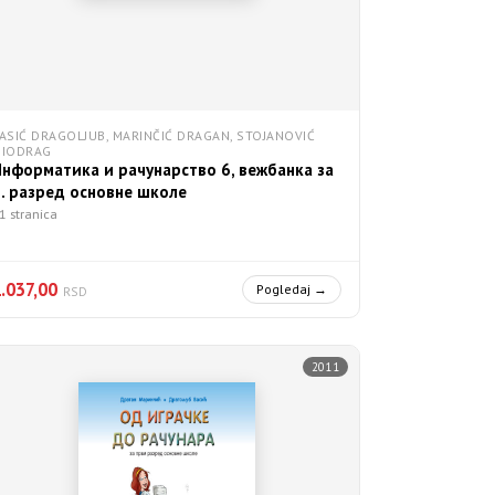
ASIĆ DRAGOLJUB, MARINČIĆ DRAGAN, STOJANOVIĆ
MIODRAG
Информатика и рачунарство 6, вежбанка за
6. разред основне школе
1 stranica
.037,00
Pogledaj →
RSD
2011