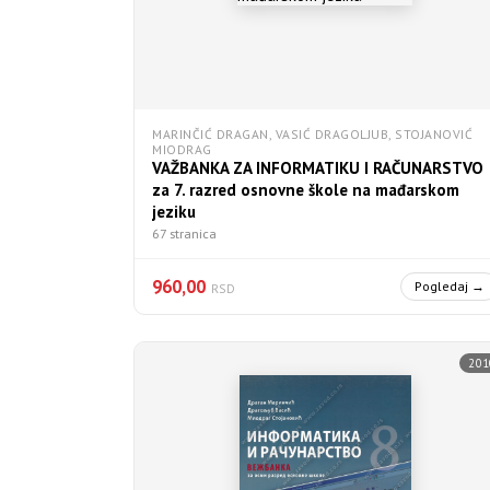
MARINČIĆ DRAGAN, VASIĆ DRAGOLJUB, STOJANOVIĆ
MIODRAG
VAŽBANKA ZA INFORMATIKU I RAČUNARSTVO
za 7. razred osnovne škole na mađarskom
jeziku
67 stranica
960,00
Pogledaj →
RSD
201