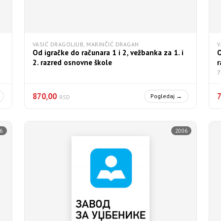
VASIĆ DRAGOLJUB, MARINČIĆ DRAGAN
V
Od igračke do računara 1 i 2, vežbanka za 1. i
O
2. razred osnovne škole
r
7
870,00
Pogledaj →
RSD
6
2006