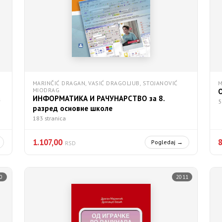
MARINČIĆ DRAGAN, VASIĆ DRAGOLJUB, STOJANOVIĆ
M
MIODRAG
а
ИНФОРМАТИКА И РАЧУНАРСТВО за 8.
5
разред основне школе
183 stranica
1.107,00
Pogledaj →
RSD
0
2011