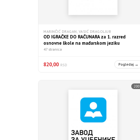
MARINČIĆ DRAGAN, VASIĆ DRAGOLJUB
OD IGRAČKE DO RAČUNARA za 1. razred
osnovne škole na mađarskom jeziku
47 stranica
820,00
Pogledaj →
RSD
200