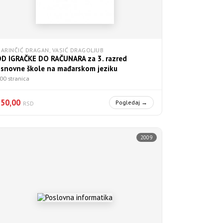
ARINČIĆ DRAGAN, VASIĆ DRAGOLJUB
D IGRAČKE DO RAČUNARA za 3. razred
snovne škole na mađarskom jeziku
00 stranica
750,00
Pogledaj →
RSD
2009