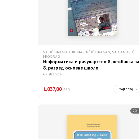
VASIĆ DRAGOLJUB, MARINČIĆ DRAGAN, STOJANOVIĆ
MIODRAG
Информатика и рачунарство 8, вежбанка з
8. разред основне школе
69 stranica
1.037,00
Pogledaj →
RSD
201