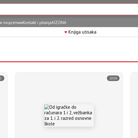
и подсетник
Kontakt i pitanja
AIZONA
♥
Knjiga utisaka
0
2008