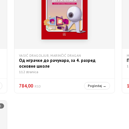
VASIĆ DRAGOLJUB, MARINČIĆ DRAGAN
M
Од играчке до рачунара, за 4. разред
основне школе
1
112 stranica
784,00
Pogledaj →
RSD
1