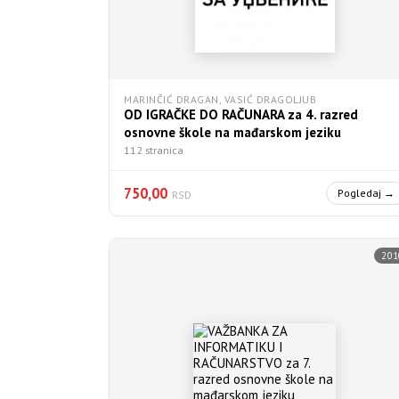
MARINČIĆ DRAGAN, VASIĆ DRAGOLJUB
OD IGRAČKE DO RAČUNARA za 4. razred
osnovne škole na mađarskom jeziku
112 stranica
750,00
Pogledaj →
RSD
201