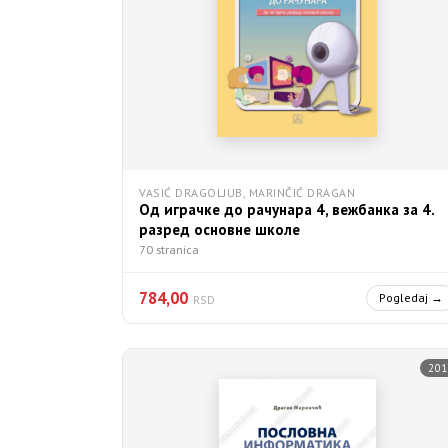
VASIĆ DRAGOLJUB, MARINČIĆ DRAGAN
Од играчке до рачунара 4, вежбанка за 4.
разред основне школе
70 stranica
784,00
Pogledaj →
RSD
201