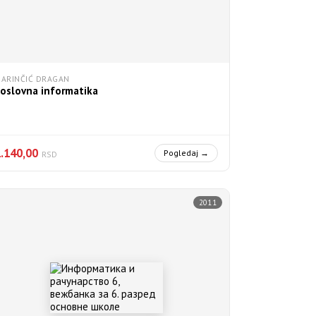
ARINČIĆ DRAGAN
oslovna informatika
1.140,00
Pogledaj →
RSD
2011