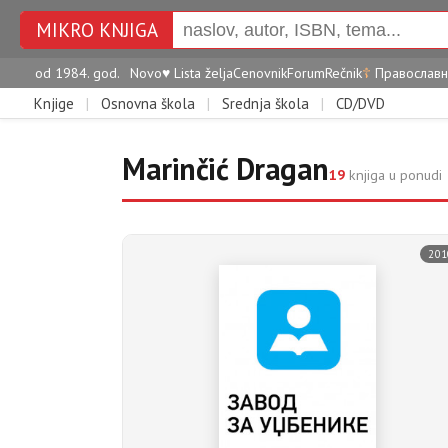
MIKRO KNJIGA
od 1984. god.
Novo
♥
Lista želja
Cenovnik
Forum
Rečnik
☦
Православн
Knjige
|
Osnovna škola
|
Srednja škola
|
CD/DVD
Marinčić Dragan
19
knjiga u ponudi
201