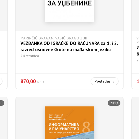
MARINČIĆ DRAGAN, VASIĆ DRAGOLJUB
V
VEŽBANKA OD IGRAČKE DO RAČUNARA za 1. i 2.
razred osnovne škole na mađarskom jeziku
74 stranica
7
870,00
1
Pogledaj →
RSD
0
2019