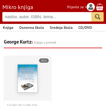
Mikro knjiga
Prijavite se >
Knjige
Osnovna škola
Srednja škola
CD/DVD
George Kurtz
1
knjiga u ponudi
2015
STUART MCCLURE JOEL