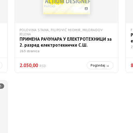
POLOVINA STANA, FILIPOVIĆ MIOMIR, MILORADOV
F
JELENA
ПРИМЕНА РАЧУНАРА У ЕЛЕКТРОТЕХНИЦИ за
2. разред електротехничке С.Ш.
2
263 stranica
2.050,00
Pogledaj →
RSD
3