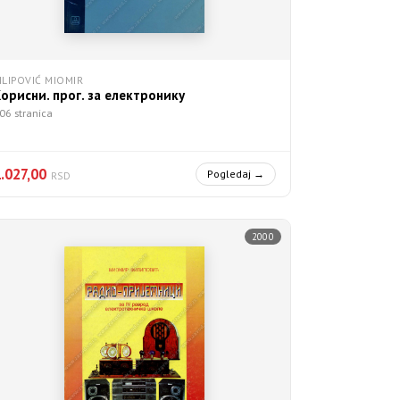
ILIPOVIĆ MIOMIR
орисни. прог. за електронику
06 stranica
.027,00
Pogledaj →
RSD
2000