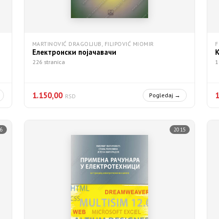
MARTINOVIĆ DRAGOLJUB, FILIPOVIĆ MIOMIR
F
Електронски појачавачи
К
226 stranica
1
1.150,00
1
Pogledaj →
RSD
6
2015