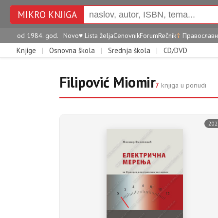
MIKRO KNJIGA
od 1984. god.
Novo
♥
Lista želja
Cenovnik
Forum
Rečnik
☦
Православн
Knjige
|
Osnovna škola
|
Srednja škola
|
CD/DVD
Filipović Miomir
7
knjiga u ponudi
202