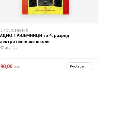
ILIPOVIĆ MIOMIR
РАДИО ПРИЈЕМНИЦИ за 4. разред
електротехничке школе
47 stranica
890,00
Pogledaj →
RSD