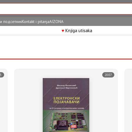
и подсетник
Kontakt i pitanja
AIZONA
♥
Knjiga utisaka
3
2007