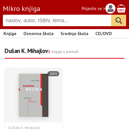
Mikro knjiga
Prijavite se >
Knjige
Osnovna škola
Srednja škola
CD/DVD
Dušan K. Mihajlov
1
knjiga u ponudi
2009
DUŠAN K. MIHAJLOV