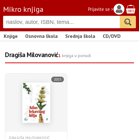
Mikro knjiga
Prijavite se >
Knjige
Osnovna škola
Srednja škola
CD/DVD
Dragiša Milovanović
1
knjiga u ponudi
2005
DRAGIŠA MILOVANOVIĆ