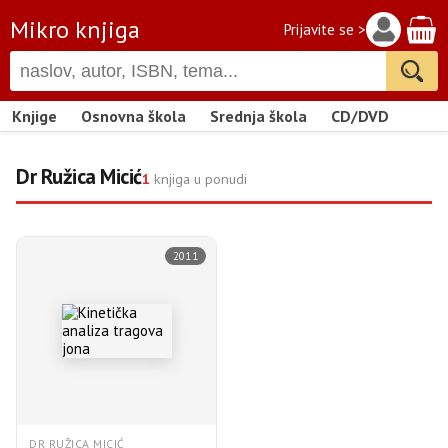
Mikro knjiga
Prijavite se >
Knjige
Osnovna škola
Srednja škola
CD/DVD
Dr Ružica Micić
1
knjiga u ponudi
2011
DR RUŽICA MICIĆ