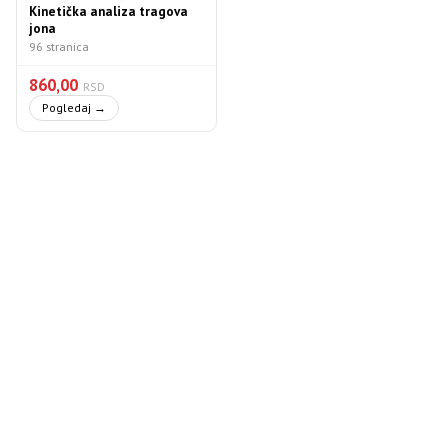
Kinetička analiza tragova
jona
96 stranica
860,00
RSD
Pogledaj →