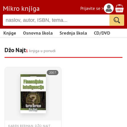
Mikro knjiga
Prijavite se >
Knjige
Osnovna škola
Srednja škola
CD/DVD
Džo Najt
1
knjiga u ponudi
2007
KAREN BERMAN, DŽO NAJT