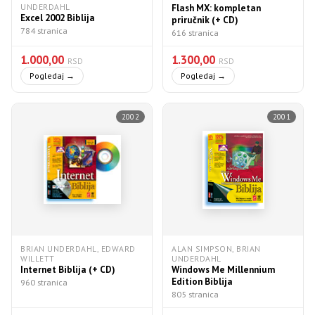
UNDERDAHL
Flash MX: kompletan
Excel 2002 Biblija
priručnik (+ CD)
784 stranica
616 stranica
1.000,00
1.300,00
RSD
RSD
Pogledaj →
Pogledaj →
2002
2001
BRIAN UNDERDAHL, EDWARD
ALAN SIMPSON, BRIAN
WILLETT
UNDERDAHL
Internet Biblija (+ CD)
Windows Me Millennium
Edition Biblija
960 stranica
805 stranica