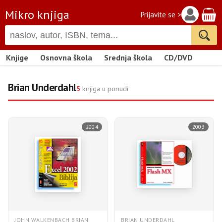
Mikro knjiga
Prijavite se >
Knjige
Osnovna škola
Srednja škola
CD/DVD
Brian Underdahl
5
knjiga u ponudi
2004
2003
JOHN WALKENBACH BRIAN
BRIAN UNDERDAHL