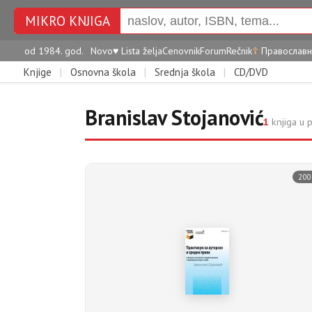
MIKRO KNJIGA
od 1984. god.
Novo
♥
Lista želja
Cenovnik
Forum
Rečnik
☦
Православн
Knjige
|
Osnovna škola
|
Srednja škola
|
CD/DVD
Branislav Stojanović
1
knjiga u 
200