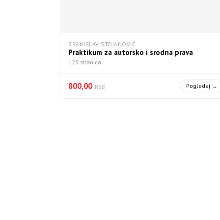
BRANISLAV STOJANOVIĆ
Praktikum za autorsko i srodna prava
123 stranica
800,00
Pogledaj →
RSD