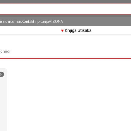
и подсетник
Kontakt i pitanja
AIZONA
♥
Knjiga utisaka
ponudi
6