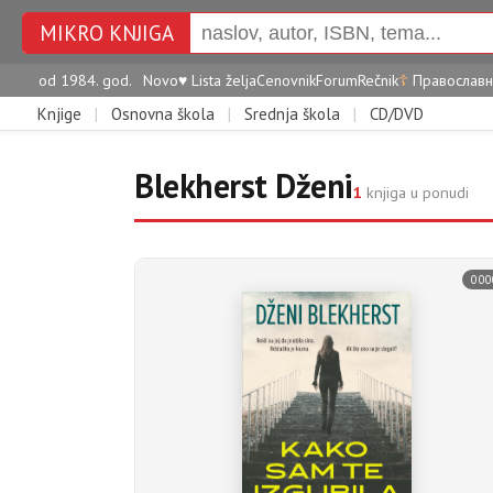
MIKRO KNJIGA
od 1984. god.
Novo
♥
Lista želja
Cenovnik
Forum
Rečnik
☦
Православн
Knjige
|
Osnovna škola
|
Srednja škola
|
CD/DVD
Blekherst Dženi
1
knjiga u ponudi
000