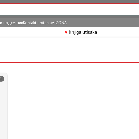
и подсетник
Kontakt i pitanja
AIZONA
♥
Knjiga utisaka
0