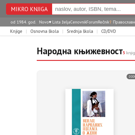
MIKRO KNJIGA
od 1984. god.
Novo
♥
Lista želja
Cenovnik
Forum
Rečnik
☦
Православн
Knjige
|
Osnovna škola
|
Srednja škola
|
CD/DVD
Народна књижевност
5
knjig
000