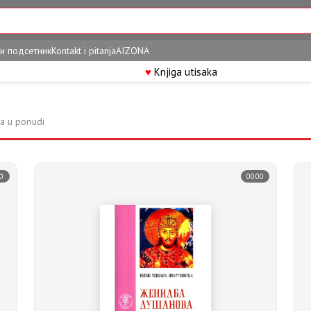
и подсетник
Kontakt i pitanja
AIZONA
♥
Knjiga utisaka
a u ponudi
0
0000