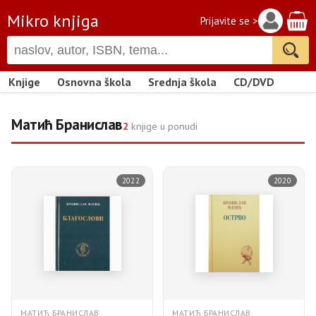
Mikro knjiga
Prijavite se >
Knjige
Osnovna škola
Srednja škola
CD/DVD
Матић Бранислав
2
knjige u ponudi
2022
2020
МАТИЋ БРАНИСЛАВ
МАТИЋ БРАНИСЛАВ