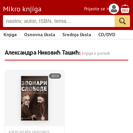
Mikro knjiga
Prijavite se >
Knjige
Osnovna škola
Srednja škola
CD/DVD
Александра Никовић Ташић
1
knjiga u ponudi
2019
АЛЕКСАНДРА НИКОВИЋ