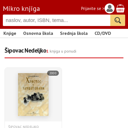
Mikro knjiga
Prijavite se >
Knjige
Osnovna škola
Srednja škola
CD/DVD
Šipovac Nedeljko
1
knjiga u ponudi
2000
ŠIPOVAC NEDELJKO