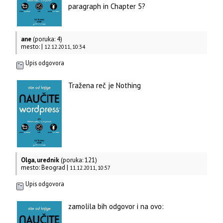
paragraph in Chapter 5?
ane
(poruka: 4)
mesto: |
12.12.2011, 10:34
Upis odgovora
Tražena reč je Nothing
Olga, urednik
(poruka: 121)
mesto: Beograd |
11.12.2011, 10:57
Upis odgovora
zamolila bih odgovor i na ovo: