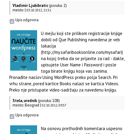
Vladimir Ljubibratic
(poruka: 2)
mesto: |
03.10.2012, 21:51
Upis odgovora
U mejlu koji ste prilikom registracije knjige
dobili od Que Publishing navedena je veb
lokacija
(http://my.safaribooksonline.com/mysafari)
na kojoj treba da se prijavite za rad - dakle,
upisujete User Name i Password i posle
toga birate knjigu koja vas zanima.
Pronađite naslov Using WordPress preko polja Search. Pri
vrhu strane, pored kartice Books nalazi se kartica Videos.
Preko nje pristupate video-sadržaju za navedenu knjigu.
Stela, urednik
(poruka: 108)
mesto: Beograd |
02.10.2012, 09:57
Upis odgovora
Na osnovu prethodnih komentara uspesno