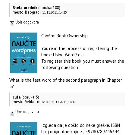
Stela, urednik
(poruka: 108)
mesto: Beograd |
11.11.2011, 14:25
Upis odgovora
Confirm Book Ownership
You're in the process of registering the
book: Using WordPress.
To register this book, you must answer the
following question:
What is the last word of the second paragraph in Chapter
5?
cufa
(poruka: 5)
mesto: Veliki Trnovac |
11.11.2011, 14:17
Upis odgovora
Izgleda da je došlo do neke greške. ISBN
broj originalne knjige je 9780789746344.