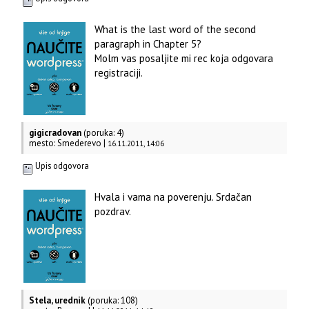
What is the last word of the second
paragraph in Chapter 5?
Molm vas posaljite mi rec koja odgovara
registraciji.
gigicradovan
(poruka: 4)
mesto: Smederevo |
16.11.2011, 14:06
Upis odgovora
Hvala i vama na poverenju. Srdačan
pozdrav.
Stela, urednik
(poruka: 108)