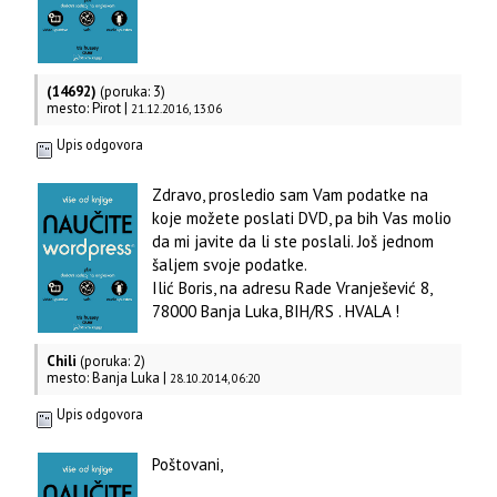
(14692)
(poruka: 3)
mesto: Pirot |
21.12.2016, 13:06
Upis odgovora
Zdravo, prosledio sam Vam podatke na
koje možete poslati DVD, pa bih Vas molio
da mi javite da li ste poslali. Još jednom
šaljem svoje podatke.
Ilić Boris, na adresu Rade Vranješević 8,
78000 Banja Luka, BIH/RS . HVALA !
Chili
(poruka: 2)
mesto: Banja Luka |
28.10.2014, 06:20
Upis odgovora
Poštovani,