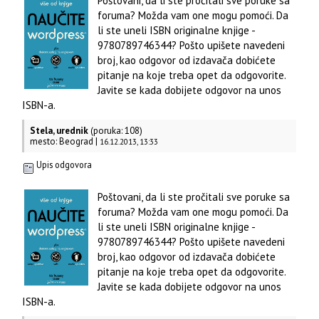
Poštovani, da li ste pročitali sve poruke sa
foruma? Možda vam one mogu pomoći. Da
li ste uneli ISBN originalne knjige -
9780789746344? Pošto upišete navedeni
broj, kao odgovor od izdavača dobićete
pitanje na koje treba opet da odgovorite.
Javite se kada dobijete odgovor na unos
ISBN-a.
Stela, urednik
(poruka: 108)
mesto: Beograd |
16.12.2013, 13:33
Upis odgovora
Poštovani, da li ste pročitali sve poruke sa
foruma? Možda vam one mogu pomoći. Da
li ste uneli ISBN originalne knjige -
9780789746344? Pošto upišete navedeni
broj, kao odgovor od izdavača dobićete
pitanje na koje treba opet da odgovorite.
Javite se kada dobijete odgovor na unos
ISBN-a.