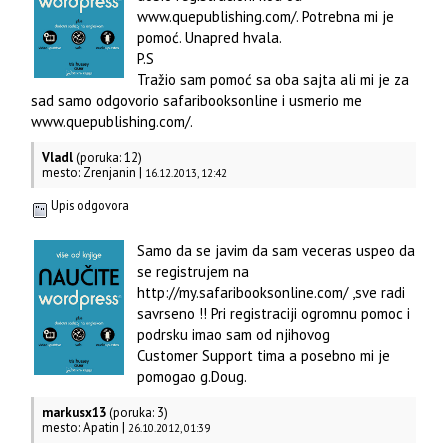
www.quepublishing.com/. Potrebna mi je
pomoć. Unapred hvala.
P.S
Tražio sam pomoć sa oba sajta ali mi je za
sad samo odgovorio safaribooksonline i usmerio me
www.quepublishing.com/.
Vladl
(poruka: 12)
mesto: Zrenjanin |
16.12.2013, 12:42
Upis odgovora
Samo da se javim da sam veceras uspeo da
se registrujem na
http://my.safaribooksonline.com/ ,sve radi
savrseno !! Pri registraciji ogromnu pomoc i
podrsku imao sam od njihovog
Customer Support tima a posebno mi je
pomogao g.Doug.
markusx13
(poruka: 3)
mesto: Apatin |
26.10.2012, 01:39