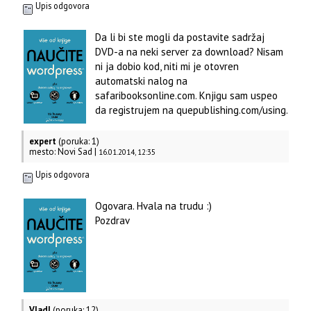
Upis odgovora
Da li bi ste mogli da postavite sadržaj
DVD-a na neki server za download? Nisam
ni ja dobio kod, niti mi je otovren
automatski nalog na
safaribooksonline.com. Knjigu sam uspeo
da registrujem na quepublishing.com/using.
expert
(poruka: 1)
mesto: Novi Sad |
16.01.2014, 12:35
Upis odgovora
Ogovara. Hvala na trudu :)
Pozdrav
Vladl
(poruka: 12)