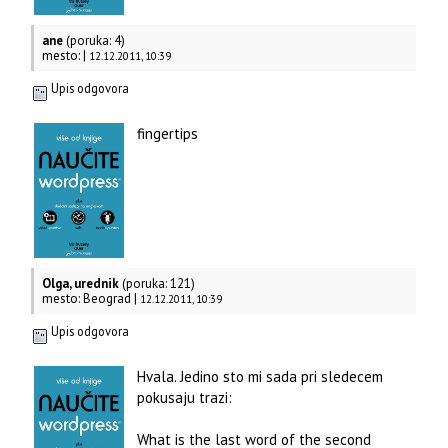
ane
(poruka: 4)
mesto: |
12.12.2011, 10:39
Upis odgovora
fingertips
Olga, urednik
(poruka: 121)
mesto: Beograd |
12.12.2011, 10:39
Upis odgovora
Hvala. Jedino sto mi sada pri sledecem
pokusaju trazi:
What is the last word of the second