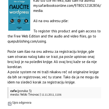
Kao što ste mi rekli, išao sam na adresu
my.safaribooksonline.com/9780132182836/
media.
Ali na ovu adresu piše:
To register this product and gain access to
the Free Web Edition and the audio and video files, go to
quepublishing.com/using.
Posle sam išao na ovu adresu za registraciju knjige, gde
sam otvarao nalog kako se trazi, pa posle upisivao onaj
broj koji je na poleđini knjige. Ali ovaj broj kaže se da nije
korektan.
A posle system ne mi traži nikakvu reč od originalne knjige
da bih se registrovao, već tu stane. Tako da ja ne mogu da
idem na sledeći korak za registraciju knjige.
cufa
(poruka: 5)
mesto: Veliki Trnovac |
11.11.2011, 11:06
Upis odgovora