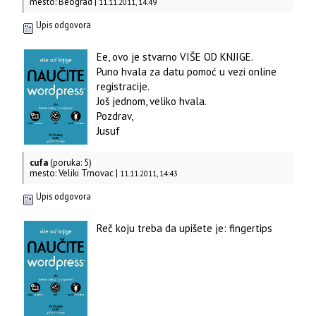
mesto: Beograd |
11.11.2011, 14:49
Upis odgovora
Ee, ovo je stvarno VIŠE OD KNJIGE.
Puno hvala za datu pomoć u vezi online
registracije.
Još jednom, veliko hvala.
Pozdrav,
Jusuf
cufa
(poruka: 5)
mesto: Veliki Trnovac |
11.11.2011, 14:43
Upis odgovora
Reč koju treba da upišete je: fingertips