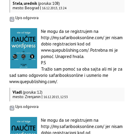
Stela, urednik
(poruka: 108)
mesto: Beograd |
16.12.2013, 13:24
Upis odgovora
Ne mogu da se registrujem na
http://my.safaribooksonline.com/ jer nisam
dobio registracioni kod od
www.quepublishing.com/. Potrebna mi je
pomoć. Unapred hvala.
P.S
Tražio sam pomoć sa oba sajta ali mi je za
sad samo odgovorio safaribooksonline i usmerio me
www.quepublishing.com/.
Vladl
(poruka: 12)
mesto: Zrenjanin |
16.12.2013, 12:53
Upis odgovora
Ne mogu da se registrujem na
http://my.safaribooksonline.com/ jer nisam
dobio registracioni kod od