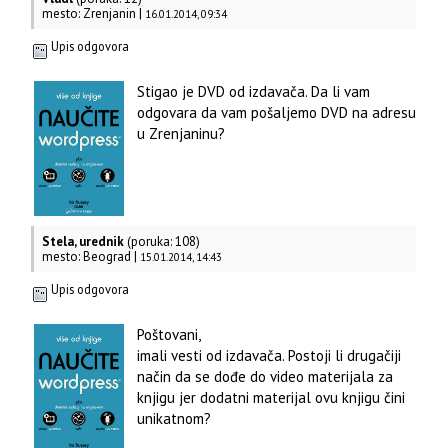
mesto: Zrenjanin |
16.01.2014, 09:34
Upis odgovora
Stigao je DVD od izdavača. Da li vam
odgovara da vam pošaljemo DVD na adresu
u Zrenjaninu?
Stela, urednik
(poruka: 108)
mesto: Beograd |
15.01.2014, 14:43
Upis odgovora
Poštovani,
imali vesti od izdavača. Postoji li drugačiji
način da se dođe do video materijala za
knjigu jer dodatni materijal ovu knjigu čini
unikatnom?