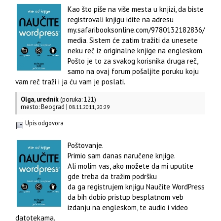
Kao što piše na više mesta u knjizi, da biste
registrovali knjigu idite na adresu
my.safaribooksonline.com/9780132182836/
media. Sistem će zatim tražiti da unesete
neku reč iz originalne knjige na engleskom.
Pošto je to za svakog korisnika druga reč,
samo na ovaj forum pošaljite poruku koju
vam reč traži i ja ću vam je poslati.
Olga, urednik
(poruka: 121)
mesto: Beograd |
08.11.2011, 20:29
Upis odgovora
Poštovanje.
Primio sam danas naručene knjige.
Ali molim vas, ako možete da mi uputite
gde treba da tražim podršku
da ga registrujem knjigu Naučite WordPress
da bih dobio pristup besplatnom veb
izdanju na engleskom, te audio i video
datotekama.