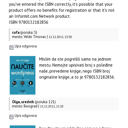
you've entered the ISBN correctly, it's possible that your
product offers no benefits for registration or that it's not
an Informit.com Network product.
ISBN 9780132182836
cufa
(poruka: 5)
mesto: Veliki Trnovac |
11.11.2011, 13:50
Upis odgovora
Mislim da ste pogrešili samo na jednom
mestu. Nemojte upisivati broj s poleđine
naše, prevedene knjige, nego ISBN broj
originalne knjige, a to je 9780132182836.
Olga, urednik
(poruka: 121)
mesto: Beograd |
11.11.2011, 11:10
Upis odgovora