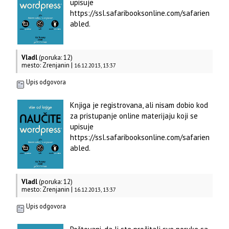
upisuje
https://ssl.safaribooksonline.com/safarien
abled.
Vladl
(poruka: 12)
mesto: Zrenjanin |
16.12.2013, 13:37
Upis odgovora
Knjiga je registrovana, ali nisam dobio kod
za pristupanje online materijaju koji se
upisuje
https://ssl.safaribooksonline.com/safarien
abled.
Vladl
(poruka: 12)
mesto: Zrenjanin |
16.12.2013, 13:37
Upis odgovora