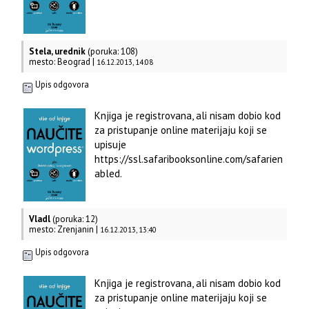
Stela, urednik
(poruka: 108)
mesto: Beograd |
16.12.2013, 14:08
Upis odgovora
Knjiga je registrovana, ali nisam dobio kod
za pristupanje online materijaju koji se
upisuje
https://ssl.safaribooksonline.com/safarien
abled.
Vladl
(poruka: 12)
mesto: Zrenjanin |
16.12.2013, 13:40
Upis odgovora
Knjiga je registrovana, ali nisam dobio kod
za pristupanje online materijaju koji se