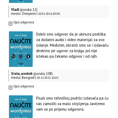
Vladl
(poruka: 12)
mesto: Zrenjanin |
10.01.2014, 00:08
Upis odgovora
Dobili smo odgovor da je ukinuta podrška
za dodatni audio i video materijal za ovo
izdanje. Međutim, obratili smo se i izdavaču
direktno jer ugovor za knjigu još nije
istekao pa čekamo odgovor i od njih.
Stela, urednik
(poruka: 108)
mesto: Beograd |
20.12.2013, 10:02
Upis odgovora
Pisali smo tehničkoj podršci izdavača pa ću
vas zamoliti za malo strpljenja. Javićemo
vam se po prijemu odgovora.