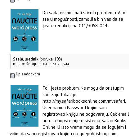
Do sada nismo imali sličnih problema. Ako
ste u mogućnosti, zamolila bih vas da se
javite redakciji na 011/3058-044.
Stela, urednik
(poruka: 108)
mesto: Beograd |
04.10.2012, 08:44
Upis odgovora
To i jeste problem. Ne mogu da pristupim
sadrzaju lokacije
http://my.safaribooksonline.com/mysafari.
User name i Password kojim sam
registrovao knjigu ne odgovaraju. Cak email
adresa uopste nije u sistemu Safari Books
Online. U isto vreme mogu da se logujem i
vidim da sam registrovao knjigu na quepublishing.com.