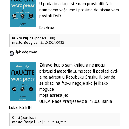
U podacima koje ste nam prosledili fali
nam samo vaše ime i prezime da bismo vam
poslali DVD.
Pozdrav.
Mikro knjiga
(poruka: 188)
mesto: Beograd |
21.10.2014, 09:32
Upis odgovora
Zdravo, kupio sam knjigu a ne mogu
pristupiti materijalu, mozete li poslati dvd-
a na adresu u Republiku Srpsku, ili bar da
se okaci na ftp-u negdje ako je ikako
moguce.
Moja adresa je:
ULICA, Rade Vranjesevic 8, 78000 Banja
Luka, RS BIH
Chili
(poruka: 2)
mesto: Banja Luka |
20.10.2014, 21:23