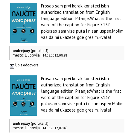
Prosao sam prvi korak koristeci isbn
authorized translation from English
language edition. Pitanje:What is the first
word of the caption for Figure 7.13?
pokusao sam vise puta i nisan uspeo.Molim
vas da mi ukazete gde gresim.Hvala!
andrejxxy
(poruka: 3)
mesto: Ljubovija |
14.08.2012, 08:28
Upis odgovora
Prosao sam prvi korak koristeci isbn
authorized translation from English
language edition. Pitanje:What is the first
word of the caption for Figure 7.13?
pokusao sam vise puta i nisan uspeo.Molim
vas da mi ukazete gde gresim.Hvala!
andrejxxy
(poruka: 3)
mesto: Ljubovija |
14.08.2012, 07:46