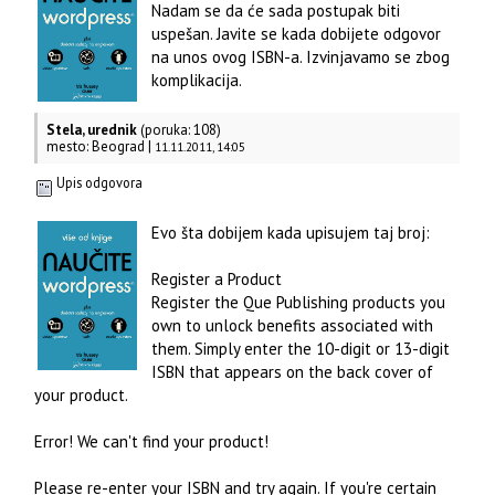
Nadam se da će sada postupak biti
uspešan. Javite se kada dobijete odgovor
na unos ovog ISBN-a. Izvinjavamo se zbog
komplikacija.
Stela, urednik
(poruka: 108)
mesto: Beograd |
11.11.2011, 14:05
Upis odgovora
Evo šta dobijem kada upisujem taj broj:
Register a Product
Register the Que Publishing products you
own to unlock benefits associated with
them. Simply enter the 10-digit or 13-digit
ISBN that appears on the back cover of
your product.
Error! We can't find your product!
Please re-enter your ISBN and try again. If you're certain