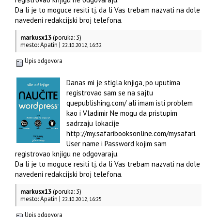
Da li je to moguce resiti tj. da li Vas trebam nazvati na dole
navedeni redakcijski broj telefona.
markusx13
(poruka: 3)
mesto: Apatin |
22.10.2012, 16:32
Upis odgovora
Danas mi je stigla knjiga, po uputima
registrovao sam se na sajtu
quepublishing.com/ ali imam isti problem
kao i Vladimir Ne mogu da pristupim
sadrzaju lokacije
http://my.safaribooksonline.com/mysafari.
User name i Password kojim sam
registrovao knjigu ne odgovaraju.
Da li je to moguce resiti tj. da li Vas trebam nazvati na dole
navedeni redakcijski broj telefona.
markusx13
(poruka: 3)
mesto: Apatin |
22.10.2012, 16:25
Upis odgovora