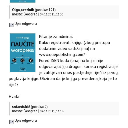
Olga, urednik
(poruka: 121)
mesto: Beograd |
04.11.2011, 11:30
Upis odgovora
Pitanje za admina:
Kako registrovati knjigu (zbog pristupa
dodatnim video sadržajima) na
www.quepublishing.com?
Pored ISBN koda (onaj na knjizi nije
odgovarajući), u drugom koraku registracije
je zahtjevan unos posljednje riječi iz prvog
poglavlja knjige. Obzirom da je knjiga prevedena, koja je to
riječ?
Hvala
srđanđukić
(poruka: 2)
mesto: Beograd |
04.11.2011, 11:18
Upis odgovora