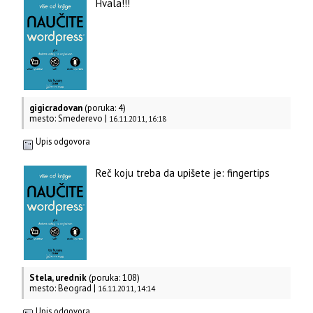
Hvala!!!
gigicradovan
(poruka: 4)
mesto: Smederevo |
16.11.2011, 16:18
Upis odgovora
Reč koju treba da upišete je: fingertips
Stela, urednik
(poruka: 108)
mesto: Beograd |
16.11.2011, 14:14
Upis odgovora