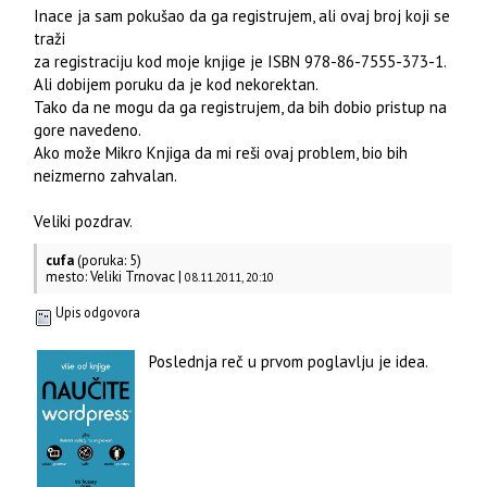
Inace ja sam pokušao da ga registrujem, ali ovaj broj koji se
traži
za registraciju kod moje knjige je ISBN 978-86-7555-373-1.
Ali dobijem poruku da je kod nekorektan.
Tako da ne mogu da ga registrujem, da bih dobio pristup na
gore navedeno.
Ako može Mikro Knjiga da mi reši ovaj problem, bio bih
neizmerno zahvalan.
Veliki pozdrav.
cufa
(poruka: 5)
mesto: Veliki Trnovac |
08.11.2011, 20:10
Upis odgovora
Poslednja reč u prvom poglavlju je idea.