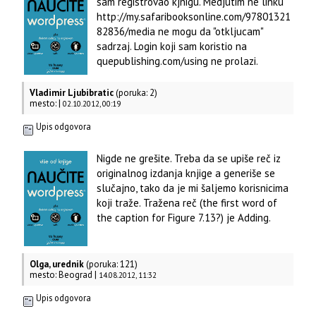
sam registrovao kjnigu. Medjutim ne linku
http://my.safaribooksonline.com/97801321
82836/media ne mogu da "otkljucam"
sadrzaj. Login koji sam koristio na
quepublishing.com/using ne prolazi.
Vladimir Ljubibratic
(poruka: 2)
mesto: |
02.10.2012, 00:19
Upis odgovora
Nigde ne grešite. Treba da se upiše reč iz
originalnog izdanja knjige a generiše se
slučajno, tako da je mi šaljemo korisnicima
koji traže. Tražena reč (the first word of
the caption for Figure 7.13?) je Adding.
Olga, urednik
(poruka: 121)
mesto: Beograd |
14.08.2012, 11:32
Upis odgovora