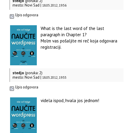
stedjo
(poruka: 2)
mesto: Novi Sad |
18.05.2012, 19:56
Upis odgovora
What is the last word of the last
paragraph in Chapter 1?
Molm vas pošaljite mi reč koja odgovara
registraciji.
stedjo
(poruka: 2)
mesto: Novi Sad |
18.05.2012, 19:55
Upis odgovora
videla ispod, hvala jos jednom!