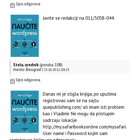
Upis odgovora
Javite se redakciji na 011/3058-044.
Stela, urednik
(poruka: 108)
mesto: Beograd |
23.10.2012, 08:23
Upis odgovora
Danas mi je stigla knjiga, po uputima
registrovao sam se na sajtu
quepublishing.com/ ali imam isti problem
kao i Vladimir Ne mogu da pristupim
sadrzaju lokacije
http://my.safaribooksonline.com/mysafari.
User name i Password kojim sam
registrovao knjigu ne odgovaraju.