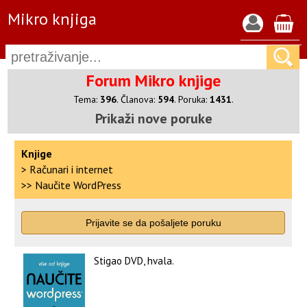
Mikro knjiga
Forum Mikro knjige
Tema:
396
.
Članova:
594
. Poruka:
1431
.
Prikaži nove poruke
Knjige
>
Računari i internet
>>
Naučite WordPress
Prijavite se da pošaljete poruku
Stigao DVD, hvala.