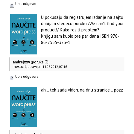
Upis odgovora
U pokusaju da registrujem izdanje na sajtu
dobijam sledecu poruku /We can't find your
product!/ Kako resiti problem?
Knjigu sam kupio pre par dana ISBN 978-
86-7555-373-1
andrejxxy
(poruka: 3)
mesto: Ljubovija |
14.08.2012, 07:16
Upis odgovora
ah... tek sada vidoh, na dnu stranice... pozz