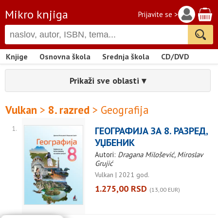
Mikro knjiga
Prijavite se >
Knjige
Osnovna škola
Srednja škola
CD/DVD
Prikaži sve oblasti ▾
Vulkan
>
8. razred
> Geografija
1.
ГЕОГРАФИЈА ЗА 8. РАЗРЕД,
УЏБЕНИК
Autori:
Dragana Milošević, Miroslav
Grujić
Vulkan | 2021 god.
1.275,00 RSD
(13,00 EUR)