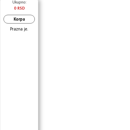
Ukupno:
0 RSD
Korpa
Prazna je.